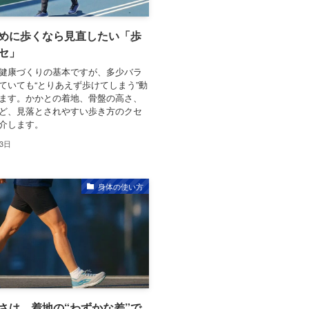
めに歩くなら見直したい「歩
セ」
健康づくりの基本ですが、多少バラ
ていても“とりあえず歩けてしまう”動
ます。かかとの着地、骨盤の高さ、
ど、見落とされやすい歩き方のクセ
介します。
月3日
身体の使い方
さは、着地の“わずかな差”で