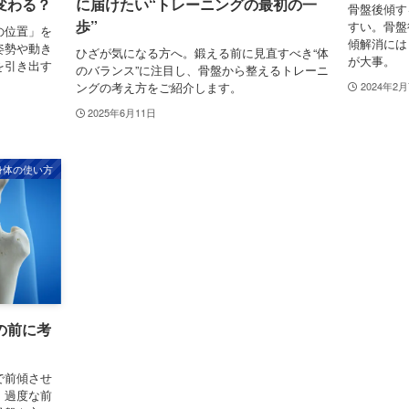
変わる？
に届けたい“トレーニングの最初の一
骨盤後傾す
歩”
すい。骨盤
の位置」を
傾解消には
姿勢や動き
ひざが気になる方へ。鍛える前に見直すべき“体
が大事。
を引き出す
のバランス”に注目し、骨盤から整えるトレーニ
。
ングの考え方をご紹介します。
2024年2
2025年6月11日
身体の使い方
の前に考
で前傾させ
、過度な前