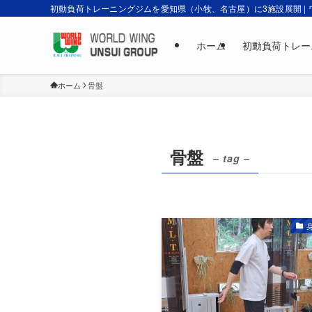
初動負荷トレーニングジムを愛知県（小牧、名古屋）に3施設展開 |
ホーム
初動負荷トレー
ホーム
骨盤
骨盤
– tag –