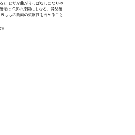
ると ヒザが曲がりっぱなしになりや
後傾は O脚の原因にもなる。骨盤後
 裏ももの筋肉の柔軟性を高めること
月7日