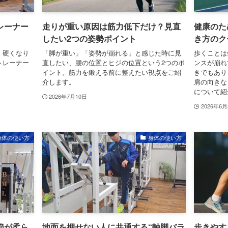
レーナー
走りが重い原因は筋力低下だけ？見直
健康のた
したい2つの姿勢ポイント
き方のク
、硬くなり
「脚が重い」「姿勢が崩れる」と感じた時に見
歩くことは
トレーナー
直したい、腰の位置とヒジの位置という2つのポ
ンスが崩れ
イント。筋力を鍛える前に整えたい視点をご紹
きでもあり
介します。
肩の向きな
について紹
2026年7月10日
2026年6
身体の使い方
身体の使い方
節が柔ら
地面を押せない人に共通する“軸脚バラ
歩きやす