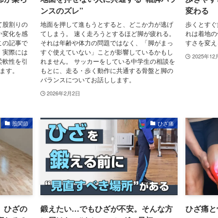
ンスのズレ”
変わる
て股割りの
地面を押して進もうとすると、どこか力が逃げ
歩くとすぐ
か変化を感
てしまう。 速く走ろうとするほど脚が疲れる。
れは着地の
この記事で
それは年齢や体力の問題ではなく、「脚がまっ
すさを変え
、実際には
すぐ使えていない」ことが影響しているかもし
2025年12
柔軟性を引
れません。 サッカーをしている中学生の相談を
ます。
もとに、走る・歩く動作に共通する骨盤と脚の
バランスについてお話しします。
2026年2月2日
股関節
ひざ痛
】ひざの
鍛えたい…でもひざが不安。そんな方
ひざ痛と