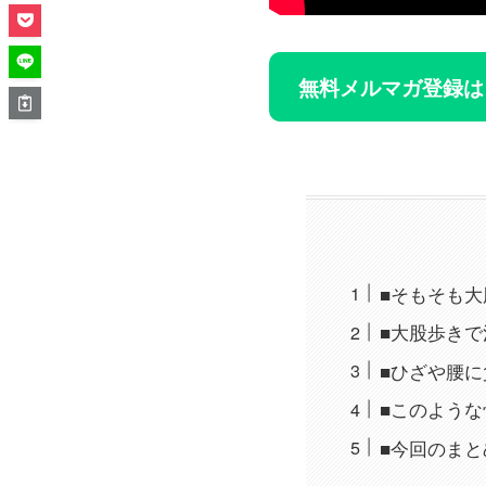
無料メルマガ登録は
■そもそも
■大股歩き
■ひざや腰
■このよう
■今回のまと