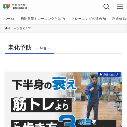
ホーム
初動負荷トレーニングとは？
トレーニングの進め方
料金体系
ホーム
老化予防
老化予防
– tag –
身体の使い方